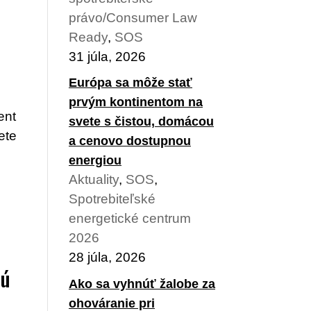
právo/Consumer Law
Ready
,
SOS
31 júla, 2026
Európa sa môže stať
prvým kontinentom na
ent
svete s čistou, domácou
ete
a cenovo dostupnou
energiou
Aktuality
,
SOS
,
Spotrebiteľské
energetické centrum
2026
28 júla, 2026
dú
Ako sa vyhnúť žalobe za
ohováranie pri