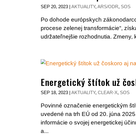
SEP 20, 2023
|
AKTUALITY
,
ARS/ODR
,
SOS
Po dohode európskych zákonodarcov 
procese zelenej transformácie“, získ
udržateľnejšie rozhodnutia. Zmeny, kt
Energetický štítok už čo
SEP 18, 2023
|
AKTUALITY
,
CLEAR-X
,
SOS
Povinné označenie energetickým ští
uvedené na trh EÚ od 20. júna 2025.
informácie o svojej energetickej úči
a...