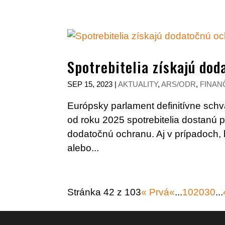
Spotrebitelia získajú dod
SEP 15, 2023
|
AKTUALITY
,
ARS/ODR
,
FINAN
Európsky parlament definitívne schvá
od roku 2025 spotrebitelia dostanú p
dodatočnú ochranu. Aj v prípadoch,
alebo...
Stránka 42 z 103
« Prvá
«
...
10
20
30
...