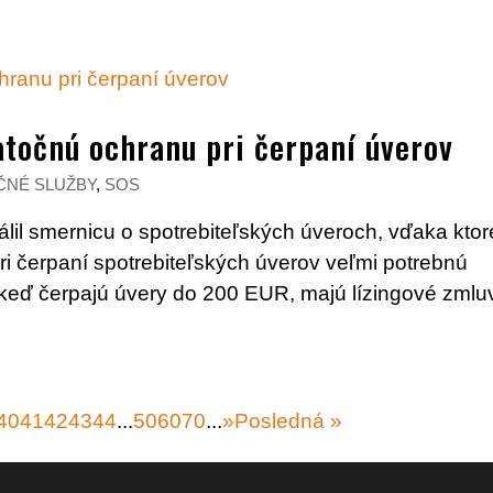
atočnú ochranu pri čerpaní úverov
ČNÉ SLUŽBY
,
SOS
lil smernicu o spotrebiteľských úveroch, vďaka ktor
ri čerpaní spotrebiteľských úverov veľmi potrebnú
 keď čerpajú úvery do 200 EUR, majú lízingové zmlu
40
41
42
43
44
...
50
60
70
...
»
Posledná »