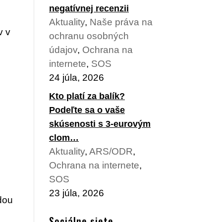
negatívnej recenzii
Aktuality
,
Naše práva na
v v
ochranu osobných
údajov
,
Ochrana na
internete
,
SOS
24 júla, 2026
Kto platí za balík?
Podeľte sa o vaše
skúsenosti s 3-eurovým
clom…
Aktuality
,
ARS/ODR
,
Ochrana na internete
,
SOS
23 júla, 2026
odou
Sociálne siete