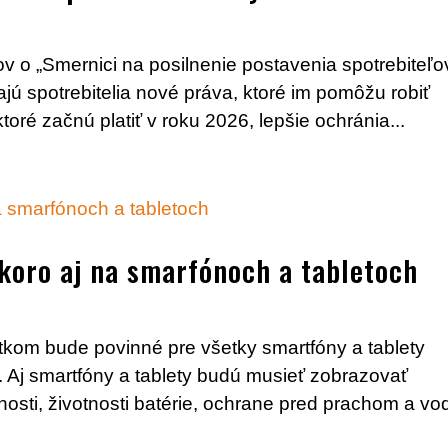
o „Smernici na posilnenie postavenia spotrebiteľo
ajú spotrebitelia nové práva, ktoré im pomôžu robiť
oré začnú platiť v roku 2026, lepšie ochránia...
skoro aj na smarfónoch a tabletoch
tkom bude povinné pre všetky smartfóny a tablety
 Aj smartfóny a tablety budú musieť zobrazovať
nnosti, životnosti batérie, ochrane pred prachom a v