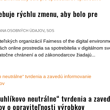
ebuje rýchlu zmenu, aby bolo pre
é
ANA OSOBNÝCH ÚDAJOV
,
SOS
eľských organizácií Fairness of the digital environm
ách online prostredia sa spotrebitelia v digitálnom sv
tatočne chránení a od zákonodarcov žiadajú...
uhlíkovo neutrálne“ tvrdenia a zave
ov o opraviteľnosti výrobkov