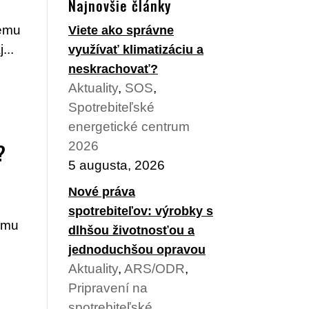
Najnovšie články
ú
tému
Viete ako správne
...
využívať klimatizáciu a
neskrachovať?
Aktuality
,
SOS
,
Spotrebiteľské
energetické centrum
?
2026
5 augusta, 2026
Nové práva
spotrebiteľov: výrobky s
kumu
dlhšou životnosťou a
jednoduchšou opravou
Aktuality
,
ARS/ODR
,
Pripravení na
spotrebiteľské