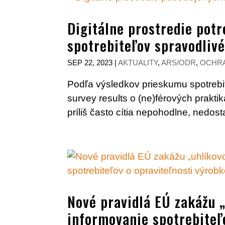
Digitálne prostredie potr
spotrebiteľov spravodliv
SEP 22, 2023
|
AKTUALITY
,
ARS/ODR
,
OCHR
Podľa výsledkov prieskumu spotrebit
survey results o (ne)férových praktik
príliš často cítia nepohodlne, nedos
Nové pravidlá EÚ zakážu „
informovanie spotrebiteľ