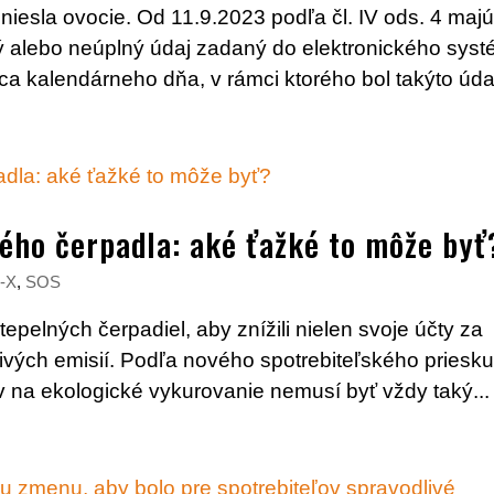
niesla ovocie. Od 11.9.2023 podľa čl. IV ods. 4 maj
ný alebo neúplný údaj zadaný do elektronického sys
a kalendárneho dňa, v rámci ktorého bol takýto údaj
ného čerpadla: aké ťažké to môže byť
-X
,
SOS
 tepelných čerpadiel, aby znížili nielen svoje účty za
dlivých emisií. Podľa nového spotrebiteľského pries
 na ekologické vykurovanie nemusí byť vždy taký...