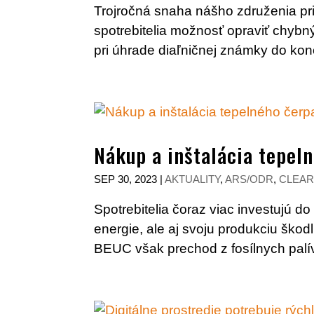
Trojročná snaha nášho združenia pri
spotrebitelia možnosť opraviť chyb
pri úhrade diaľničnej známky do konc
Nákup a inštalácia tepel
SEP 30, 2023
|
AKTUALITY
,
ARS/ODR
,
CLEAR
Spotrebitelia čoraz viac investujú do
energie, ale aj svoju produkciu ško
BEUC však prechod z fosílnych palív