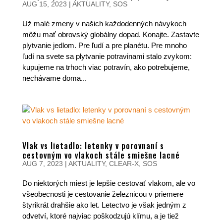
AUG 15, 2023
|
AKTUALITY
,
SOS
Už malé zmeny v našich každodenných návykoch
môžu mať obrovský globálny dopad. Konajte. Zastavte
plytvanie jedlom. Pre ľudí a pre planétu. Pre mnoho
ľudí na svete sa plytvanie potravinami stalo zvykom:
kupujeme na trhoch viac potravín, ako potrebujeme,
nechávame doma...
Vlak vs lietadlo: letenky v porovnaní s
cestovným vo vlakoch stále smiešne lacné
AUG 7, 2023
|
AKTUALITY
,
CLEAR-X
,
SOS
Do niektorých miest je lepšie cestovať vlakom, ale vo
všeobecnosti je cestovanie železnicou v priemere
štyrikrát drahšie ako let. Letectvo je však jedným z
odvetví, ktoré najviac poškodzujú klímu, a je tiež