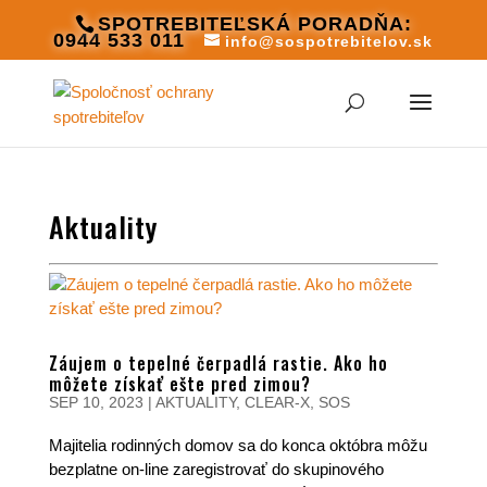
SPOTREBITEĽSKÁ PORADŇA:
0944 533 011
info@sospotrebitelov.sk
Aktuality
Záujem o tepelné čerpadlá rastie. Ako ho
môžete získať ešte pred zimou?
SEP 10, 2023
|
AKTUALITY
,
CLEAR-X
,
SOS
Majitelia rodinných domov sa do konca októbra môžu
bezplatne on-line zaregistrovať do skupinového