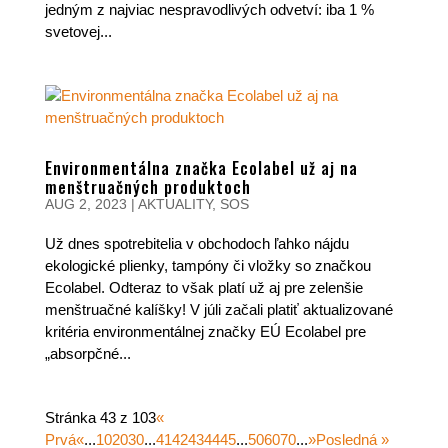
jedným z najviac nespravodlivých odvetví: iba 1 %
svetovej...
Environmentálna značka Ecolabel už aj na
menštruačných produktoch
AUG 2, 2023
|
AKTUALITY
,
SOS
Už dnes spotrebitelia v obchodoch ľahko nájdu
ekologické plienky, tampóny či vložky so značkou
Ecolabel. Odteraz to však platí už aj pre zelenšie
menštruačné kalíšky! V júli začali platiť aktualizované
kritéria environmentálnej značky EÚ Ecolabel pre
„absorpčné...
Stránka 43 z 103
«
Prvá
«
...
10
20
30
...
41
42
43
44
45
...
50
60
70
...
»
Posledná »