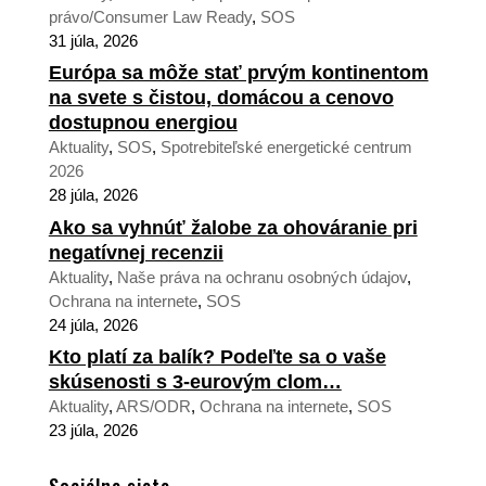
právo/Consumer Law Ready
,
SOS
31 júla, 2026
Európa sa môže stať prvým kontinentom
na svete s čistou, domácou a cenovo
dostupnou energiou
Aktuality
,
SOS
,
Spotrebiteľské energetické centrum
2026
28 júla, 2026
Ako sa vyhnúť žalobe za ohováranie pri
negatívnej recenzii
Aktuality
,
Naše práva na ochranu osobných údajov
,
Ochrana na internete
,
SOS
24 júla, 2026
Kto platí za balík? Podeľte sa o vaše
skúsenosti s 3-eurovým clom…
Aktuality
,
ARS/ODR
,
Ochrana na internete
,
SOS
23 júla, 2026