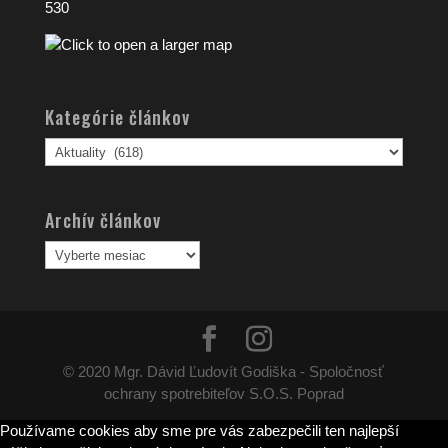
530
Kategórie článkov
Kategórie
článkov
Archív článkov
Archív
článkov
© 2020 Mgr. Dávid Ľudovít Godiška - Spoločnosť
ochrany spotrebiteľov S.O.S. Poprad
Používame cookies aby sme pre vás zabezpečili ten najlepší