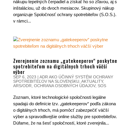
nákupu tepelných čerpadiel a získať ho so zľavou, aj s
inštaláciou, už do dvoch mesiacov. Skupinový nákup
organizuje Spoločnosť ochrany spotrebiteľov (S.O.S.).
v rámci...
Zverejnenie zoznamu „gatekeeperov“ poskytne
spotrebiteľom na digitálnych trhoch väčší
výber
SEP 6, 2023
|
ADR AKO ÚČINNÝ SYSTÉM OCHRANY
SPOTREBITEĽOV NA SLOVENSKU
,
AKTUALITY
,
ARS/ODR
,
OCHRANA OSOBNÝCH ÚDAJOV
,
SOS
Zoznam, ktoré technologické spoločnosti legálne
spadajú do definície tzv. „gatekeeperov“ podľa zákona
o digitálnych trhoch, má pomôcť zabezpečiť väčší
výber a spravodlivejšie online služby pre spotrebiteľov.
Dúfame, že na šesť spoločností, ktoré zverejnila...