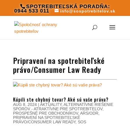
SPOTREBITEĽSKÁ PORADŇA:
0944 533 011
info@sospotrebitelov.sk
Pripravení na spotrebiteľské
právo/Consumer Law Ready
Kúpili ste chybný tovar? Aké sú vaše práva?
AUG 8, 2024
|
AKTUALITY
,
ALTERNATÍVNE RIEŠENIE
SPOROV - ATRAKTÍVNE PRE SPOTREBITEĽOV,
PROSPEŠNÉ PRE OBCHODNÍKOV
,
ARS/ODR
,
PRIPRAVENÍ NA SPOTREBITEĽSKÉ
PRÁVO/CONSUMER LAW READY
,
SOS