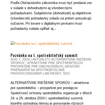
Podľa Občianskeho zákonníka musí byť predaná vec
v súlade s dohodnutými aj všeobecnými
požiadavkami. Subjektívne (dohodnuté) aj objektívne
(všeobecné) požiadavky súladu sa pritom posudzujú
súčasne. Pri tovare s digitálnymi prvkami musí
požiadavky súladu spĺňať aj...
Pozvánka na I. spotrebiteľský summit
AUG 7, 2024
|
AKTUALITY
,
ALTERNATÍVNE RIEŠENIE
SPOROV - ATRAKTÍVNE PRE SPOTREBITEĽOV,
PROSPEŠNÉ PRE OBCHODNÍKOV
,
ARS/ODR
,
PRIPRAVENÍ NA SPOTREBITEĽSKÉ
PRÁVO/CONSUMER LAW READY
,
SOS
ALTERNATÍVNE RIEŠENIE SPOROV – atraktívne
pre spotrebiteľov – prospešné pre predajcov
Spoločnosť ochrany spotrebiteľov organizuje v dňoch
24. a 25. októbra 2024 I. spotrebiteľský summit,
ktorého ústrednou témou je porovnanie rôznych