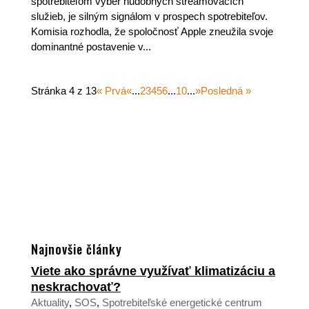
spotrebiteľom výber hudobných streamovacích
služieb, je silným signálom v prospech spotrebiteľov.
Komisia rozhodla, že spoločnosť Apple zneužila svoje
dominantné postavenie v...
Stránka 4 z 13
« Prvá
«
...
2
3
4
5
6
...
10
...
»
Posledná »
Najnovšie články
Viete ako správne využívať klimatizáciu a
neskrachovať?
Aktuality
,
SOS
,
Spotrebiteľské energetické centrum