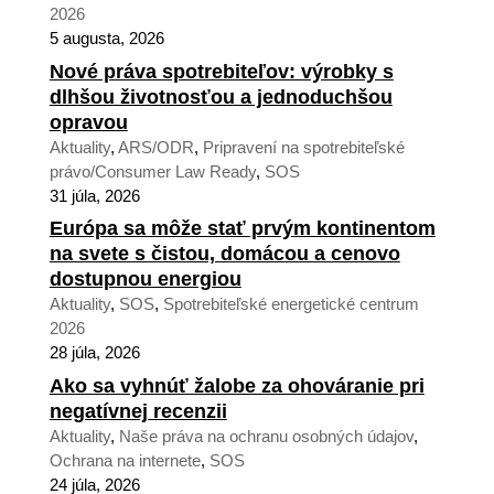
2026
5 augusta, 2026
Nové práva spotrebiteľov: výrobky s
dlhšou životnosťou a jednoduchšou
opravou
Aktuality
,
ARS/ODR
,
Pripravení na spotrebiteľské
právo/Consumer Law Ready
,
SOS
31 júla, 2026
Európa sa môže stať prvým kontinentom
na svete s čistou, domácou a cenovo
dostupnou energiou
Aktuality
,
SOS
,
Spotrebiteľské energetické centrum
2026
28 júla, 2026
Ako sa vyhnúť žalobe za ohováranie pri
negatívnej recenzii
Aktuality
,
Naše práva na ochranu osobných údajov
,
Ochrana na internete
,
SOS
24 júla, 2026