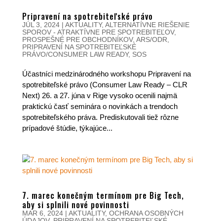
Pripravení na spotrebiteľské právo
JÚL 3, 2024
|
AKTUALITY
,
ALTERNATÍVNE RIEŠENIE
SPOROV - ATRAKTÍVNE PRE SPOTREBITEĽOV,
PROSPEŠNÉ PRE OBCHODNÍKOV
,
ARS/ODR
,
PRIPRAVENÍ NA SPOTREBITEĽSKÉ
PRÁVO/CONSUMER LAW READY
,
SOS
Účastníci medzinárodného workshopu Pripravení na
spotrebiteľské právo (Consumer Law Ready – CLR
Next) 26. a 27. júna v Rige vysoko ocenili najmä
praktickú časť seminára o novinkách a trendoch
spotrebiteľského práva. Prediskutovali tiež rôzne
prípadové štúdie, týkajúce...
7. marec konečným termínom pre Big Tech,
aby si splnili nové povinnosti
MAR 6, 2024
|
AKTUALITY
,
OCHRANA OSOBNÝCH
ÚDAJOV
,
PRIPRAVENÍ NA SPOTREBITEĽSKÉ