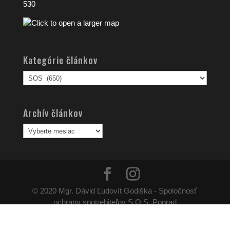
530
Kategórie článkov
Kategórie
článkov
Archív článkov
Archív
článkov
© 2020 Mgr. Dávid Ľudovít Godiška - Spoločnosť
ochrany spotrebiteľov S.O.S. Poprad
Používame cookies aby sme pre vás zabezpečili ten najlepší