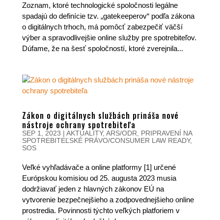
Zoznam, ktoré technologické spoločnosti legálne
spadajú do definície tzv. „gatekeeperov“ podľa zákona
o digitálnych trhoch, má pomôcť zabezpečiť väčší
výber a spravodlivejšie online služby pre spotrebiteľov.
Dúfame, že na šesť spoločností, ktoré zverejnila...
Zákon o digitálnych službách prináša nové
nástroje ochrany spotrebiteľa
SEP 1, 2023
|
AKTUALITY
,
ARS/ODR
,
PRIPRAVENÍ NA
SPOTREBITEĽSKÉ PRÁVO/CONSUMER LAW READY
,
SOS
Veľké vyhľadávače a online platformy [1] určené
Európskou komisiou od 25. augusta 2023 musia
dodržiavať jeden z hlavných zákonov EÚ na
vytvorenie bezpečnejšieho a zodpovednejšieho online
prostredia. Povinnosti týchto veľkých platforiem v