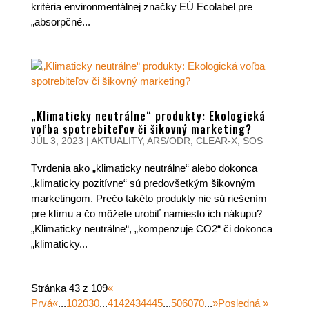
kritéria environmentálnej značky EÚ Ecolabel pre
„absorpčné...
„Klimaticky neutrálne“ produkty: Ekologická
voľba spotrebiteľov či šikovný marketing?
JÚL 3, 2023
|
AKTUALITY
,
ARS/ODR
,
CLEAR-X
,
SOS
Tvrdenia ako „klimaticky neutrálne“ alebo dokonca
„klimaticky pozitívne“ sú predovšetkým šikovným
marketingom. Prečo takéto produkty nie sú riešením
pre klímu a čo môžete urobiť namiesto ich nákupu?
„Klimaticky neutrálne“, „kompenzuje CO2“ či dokonca
„klimaticky...
Stránka 43 z 109
«
Prvá
«
...
10
20
30
...
41
42
43
44
45
...
50
60
70
...
»
Posledná »