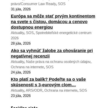
právo/Consumer Law Ready
,
SOS
31 júla, 2026
Európa sa môže stať prvým kontinentom
na svete s čistou, domácou a cenovo
dostupnou energiou
Aktuality
,
SOS
,
Spotrebiteľské energetické centrum
2026
28 júla, 2026
Ako sa vyhnúť žalobe za ohováranie pri
negatívnej recenzii
Aktuality
,
Naše práva na ochranu osobných údajov
,
Ochrana na internete
,
SOS
24 júla, 2026
Kto platí za balík? Podeľte sa o vaše
skúsenosti s 3-eurovým clom…
Aktuality
,
ARS/ODR
,
Ochrana na internete
,
SOS
23 júla, 2026