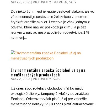
AUG 7, 2023
|
AKTUALITY
,
CLEAR-X
,
SOS
Do niektorých miest je lepšie cestovať vlakom, ale vo
všeobecnosti je cestovanie železnicou v priemere
štyrikrát drahšie ako let. Letectvo je však jedným z
odvetví, ktoré najviac poškodzujú klímu, a je tiež
jedným z najviac nespravodlivých odvetví: iba 1 %
svetovej...
Environmentálna značka Ecolabel už aj na
menštruačných produktoch
AUG 2, 2023
|
AKTUALITY
,
SOS
Už dnes spotrebitelia v obchodoch ľahko nájdu
ekologické plienky, tampóny či vložky so značkou
Ecolabel. Odteraz to však platí už aj pre zelenšie
menštruačné kalíšky! V júli začali platiť aktualizované