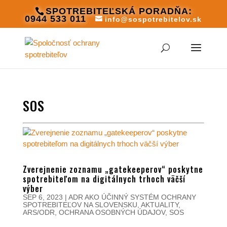
SPOTREBITEĽSKÁ PORADŇA:
0944 533 011
info@sospotrebitelov.sk
SOS
Zverejnenie zoznamu „gatekeeperov“ poskytne
spotrebiteľom na digitálnych trhoch väčší
výber
SEP 6, 2023
|
ADR AKO ÚČINNÝ SYSTÉM OCHRANY
SPOTREBITEĽOV NA SLOVENSKU
,
AKTUALITY
,
ARS/ODR
,
OCHRANA OSOBNÝCH ÚDAJOV
,
SOS